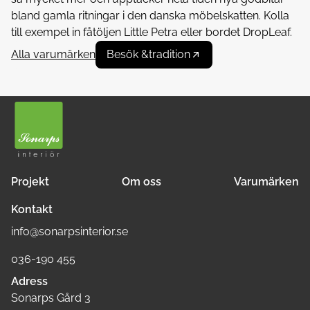
bland gamla ritningar i den danska möbelskatten. Kolla
till exempel in fåtöljen Little Petra eller bordet DropLeaf.
Alla varumärken
Besök &tradition
Projekt
Om oss
Varumärken
Kontakt
info@sonarpsinterior.se
036-190 455
Adress
Sonarps Gård 3