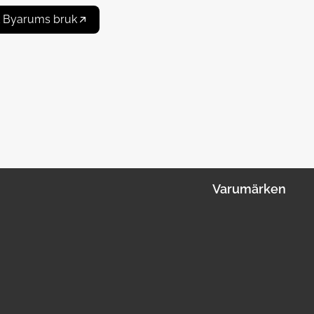
 Byarums bruk
Varumärken