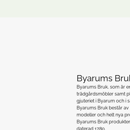
Byarums Bru
Byarums Bruk, som är en g
trädgårdsmöbler samt pla
gjuteriet i Byarum och i
Byarums Bruk består av 
modeller och helt nya pro
Byarums Bruk produkter f
daterad 1780.