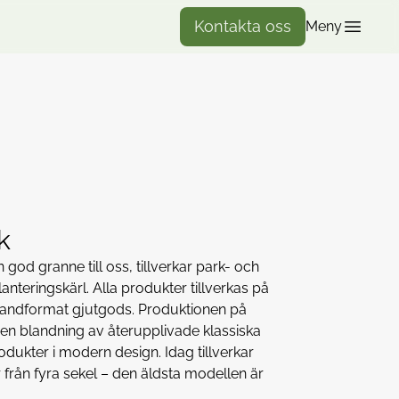
Kontakta oss
Meny
k
od granne till oss, tillverkar park- och
nteringskärl. Alla produkter tillverkas på
 sandformat gjutgods. Produktionen på
en blandning av återupplivade klassiska
dukter i modern design. Idag tillverkar
rån fyra sekel – den äldsta modellen är