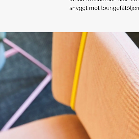
snyggt mot loungefåtöljern