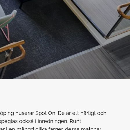
öping huserar Spot On. De är ett härligt och
speglas också i inredningen. Runt
ar i en mängd olika färger, dessa matchar