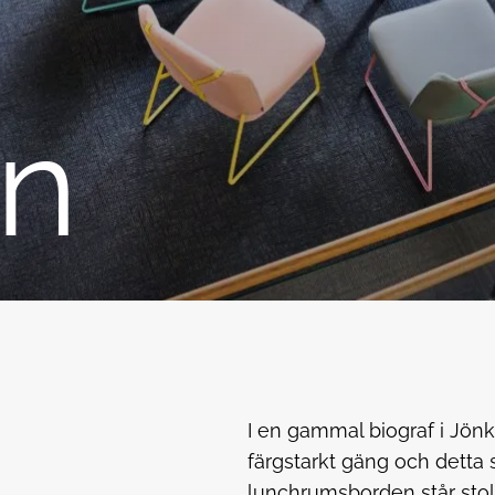
On
I en gammal biograf i Jönk
färgstarkt gäng och detta 
lunchrumsborden står stol